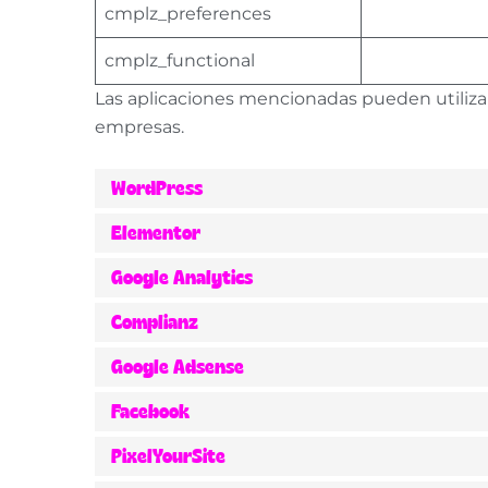
cmplz_preferences
cmplz_functional
Las aplicaciones mencionadas pueden utilizar l
empresas.
WordPress
Elementor
Google Analytics
Complianz
Google Adsense
Facebook
PixelYourSite