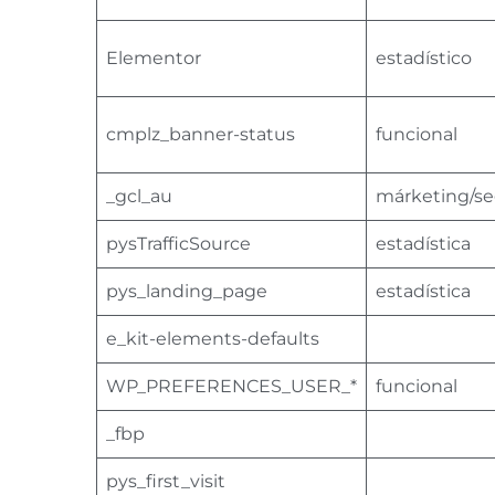
Elementor
estadístico
cmplz_banner-status
funcional
_gcl_au
márketing/s
pysTrafficSource
estadística
pys_landing_page
estadística
e_kit-elements-defaults
WP_PREFERENCES_USER_*
funcional
_fbp
pys_first_visit