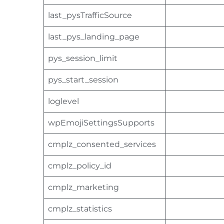
last_pysTrafficSource
last_pys_landing_page
pys_session_limit
pys_start_session
loglevel
wpEmojiSettingsSupports
cmplz_consented_services
cmplz_policy_id
cmplz_marketing
cmplz_statistics