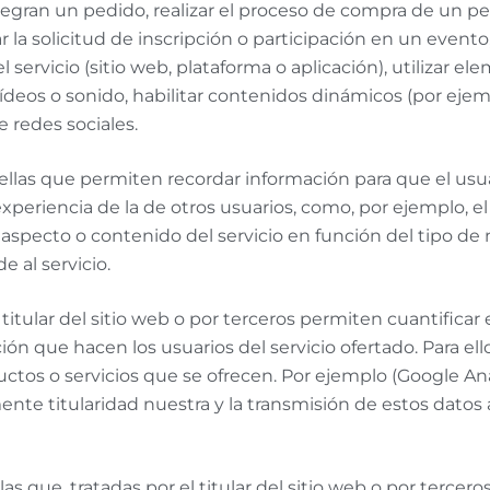
egran un pedido, realizar el proceso de compra de un ped
ar la solicitud de inscripción o participación en un evento
l servicio (sitio web, plataforma o aplicación), utilizar
ídeos o sonido, habilitar contenidos dinámicos (por eje
 redes sociales.
ellas que permiten recordar información para que el usu
experiencia de la de otros usuarios, como, por ejemplo, e
 aspecto o contenido del servicio en función del tipo de 
e al servicio.
 titular del sitio web o por terceros permiten cuantificar 
ción que hacen los usuarios del servicio ofertado. Para ello
uctos o servicios que se ofrecen. Por ejemplo (Google Anal
nte titularidad nuestra y la transmisión de estos datos 
s que, tratadas por el titular del sitio web o por tercer