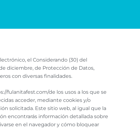
Consent
Consent
Consent
Consent
Consent
Consent
Consent
Consent
Consent
Consent
to
to
to
to
to
to
to
to
to
to
service
service
service
service
service
service
service
service
service
service
wordpress
elementor
google-
complianz
google-
facebook
pixelyoursite
wpml
youtube
varios
analytics
adsense
lectrónico, el Considerando (30) del
de diciembre, de Protección de Datos,
eros con diversas finalidades.
://fulanitafest.com/de los usos a los que se
ecidas acceder, mediante cookies y/o
ón solicitada. Este sitio web, al igual que la
ación encontrarás información detallada sobre
ctivarse en el navegador y cómo bloquear