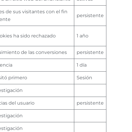
es de sus visitantes con el fin
persistente
gente
okies ha sido rechazado
1 año
uimiento de las conversiones
persistente
rencia
1 día
sitó primero
Sesión
estigación
ias del usuario
persistente
estigación
estigación